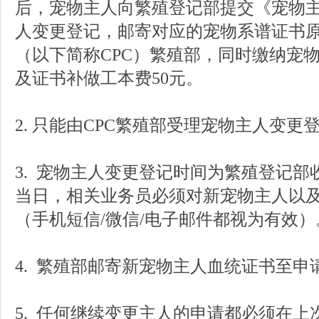
后，
宠物
主人向繁殖登记部提交《
宠物
人变更登记，邮寄
对应的宠物系谱
证书
（以下简称
CPC
）
繁殖部，同时缴纳
宠
及证书补做
工本费
5
0元。
2.
只能由
CPC
繁殖部
受理
宠物主人
变更
3.
宠物主人
变更登记时间为繁殖登记部
当日，
相关业务员必须对
新
宠物
主人以
（
手机短信
/
微信
/
电子邮件都视为有效）
4. 繁殖部邮寄新
宠物
主人血统证书至申
5. 任何继续变更主人的申请都必须在