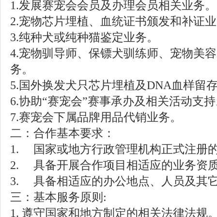
1.发展赛宠会会员
及办理会员相关业务。
2.宠物芯片埋植、血统证书颁发和补证
3.纯种犬或纯种猫鉴定业务。
4.宠物驯导师、保镖犬驯练师、宠物美
务。
5.国外换发犬只芯片埋植及DNA血样留
6.协助
“赛宠会”
赛事承办及相关活动支持
7.赛宠会下属品牌用品代销业务。
二：合作基本要求：
1.
国家或地方行政管理机构正式注册
2.
具备开展合作项目相适应的业务资
3.
具备相适应的办公地点、人员及其它
三：基本服务原则
:
1.
遵守国家和地方制定的相关法律法规