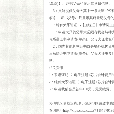
(单条)】。证书父母栏显示其父母信息。
3：只能提供父母犬其中一条犬证书资料
条)】。证书父母栏只显示其所登记父母
二：纯种犬系谱证书【血统证】申请饲主
1：申请犬只的父母犬必须有我会纯种犬
写系谱证书申请表(单条)、父母犬证书
2：国内其他机构证书或是境外机构证书
写系谱证书申请表(单条)、父母犬证书
息。
相关费用：
1：系谱证明书+电子注册+芯片合计费用3
2：纯种犬系谱证书+电子注册+芯片合计费
3：申请我部会员首年150元，无需续费。
其他地区请就近办理，偏远地区请致电我部0755-
查询网址
http://xipu.cbsc.cc
工作邮箱
87919