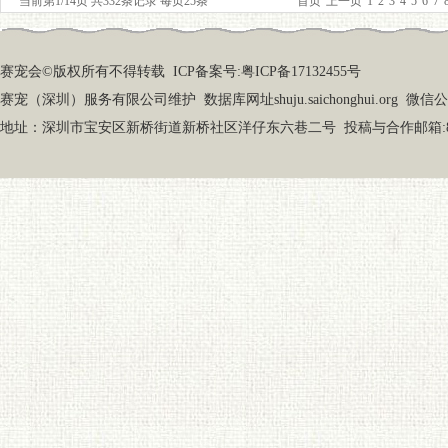
当前第1/14页 共332条记录 每页25条
首页
上一页
1
2
3
4
5
6
7
赛宠会©版权所有不得转载
ICP备案号:粤ICP备17132455号
赛宠（深圳）服务有限公司维护 数据库网址shuju.saichonghui.org 微信公众号
地址：深圳市宝安区新桥街道新桥社区洋仔东六巷二号 投稿与合作邮箱:87919