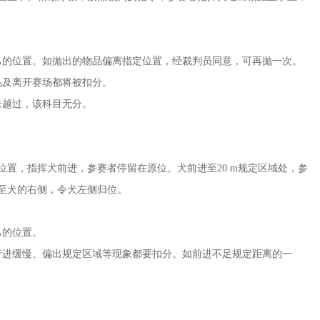
己的位置。如抛出的物品偏离指定位置，经裁判员同意，可再抛一次。
品及离开赛场都将被扣分。
未越过，该科目无分。
位置，指挥犬前进，参赛者停留在原位。犬前进至20 m规定区域处，参
至犬的右侧，令犬左侧归位。
己的位置。
行进缓慢、偏出规定区域等现象都要扣分。如前进不足规定距离的一