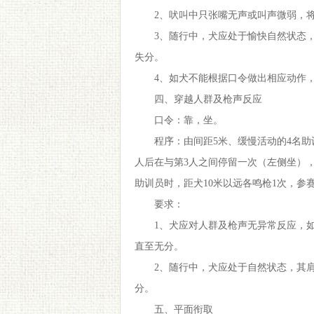
2、吠叫中只张嘴无声或叫声微弱，
3、随行中，犬应处于愉快自然状态
失分。
4、如犬不能根据口令做出相应动作
四、穿越人群及枪声反应
口令：靠，坐。
程序：由间距5米、缓慢活动的4名
人后在与第3人之间停留一次（左侧坐）
助训员时，距犬10米以远各鸣枪1次，
要求：
1、犬应对人群及枪声无异常反应，
直至无分。
2、随行中，犬应处于自然状态，其
分。
五、平面衔取