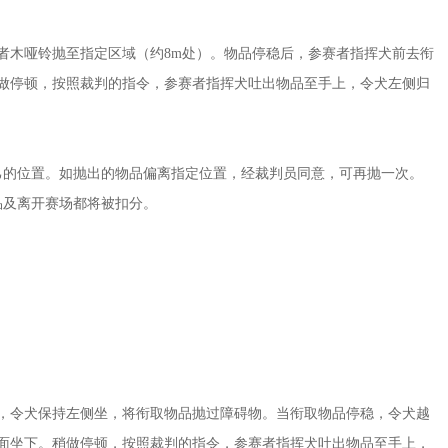
者木哑铃抛至指定区域（约8m处）。物品停稳后，参赛者指挥犬前去衔
做停顿，按照裁判的指令，参赛者指挥犬吐出物品至手上，令犬左侧归
己的位置。如抛出的物品偏离指定位置，经裁判员同意，可再抛一次。
品及离开赛场都将被扣分。
，令犬保持左侧坐，将衔取物品抛过障碍物。当衔取物品停稳，令犬越
面坐下。稍做停顿，按照裁判的指令，参赛者指挥犬吐出物品至手上，