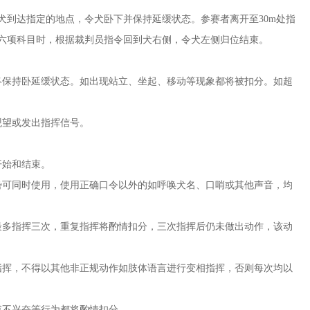
犬到达指定的地点，令犬卧下并保持延缓状态。参赛者离开至30m处指
六项科目时，根据裁判员指令回到犬右侧，令犬左侧归位结束。
终保持卧延缓状态。如出现站立、坐起、移动等现象都将被扣分。如超
观望或发出指挥信号。
开始和结束。
势可同时使用，使用正确口令以外的如呼唤犬名、口哨或其他声音，均
最多指挥三次，重复指挥将酌情扣分，三次指挥后仍未做出动作，该动
指挥，不得以其他非正规动作如肢体语言进行变相指挥，否则每次均以
或不兴奋等行为都将酌情扣分。