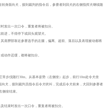
停住转身面向犬，接到裁判的指令后，参赛者到回犬的右侧指挥犬继续随
束时发出一次口令，重复者将被扣分。
续前进，不得停下或回头观望犬。
，其肩胛部靠近参赛选手的左腿，偏离、超前、落后以及表现被动都将
，或动作迟缓，都将被扣分。
常步伐随行30m。从基本姿势（左侧坐）起步，前行10m处令犬坐
身面向犬，接到裁判员指令后令犬吠叫，完成后令犬前来，犬回到参赛者
左侧坐结束。
来及结束时发出一次口令，重复者将被扣分。