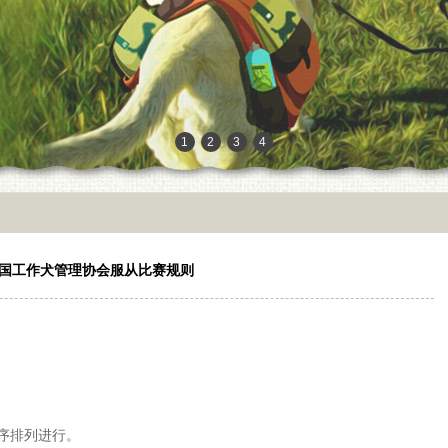
1
2
3
4
5
6
国工作犬管理协会服从比赛规则
序排列进行。