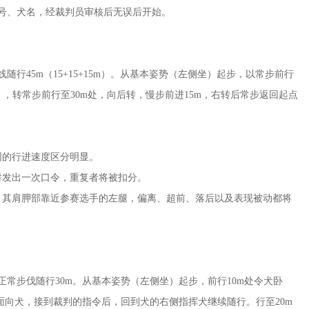
号、犬名，经裁判员审核后无误后开始。
行45m（15+15+15m）。从基本姿势（左侧坐）起步，以常步前行
），转常步前行至30m处，向后转，慢步前进15m，右转后常步返回起点
同的行进速度区分明显。
时发出一次口令，重复者将被扣分。
，其肩胛部靠近参赛选手的左腿，偏离、超前、落后以及表现被动都将
常步伐随行30m。从基本姿势（左侧坐）起步，前行10m处令犬卧
面向犬，接到裁判的指令后，回到犬的右侧指挥犬继续随行。行至20m