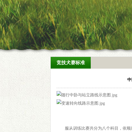
竞技犬赛标准
中
服从训练比赛共分为八个科目，依顺