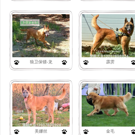
狼卫保镖-龙
霹雳
美娜丝
金毛