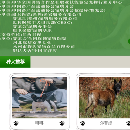
种犬推荐
嘟嘟
尔菲娜